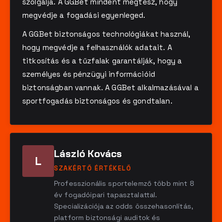
szolgálja. A GGBet mindent megtesz, hogy
megvédje a fogadási egyenleged.
A GGBet biztonságos technológiákat használ,
hogy megvédje a felhasználók adatait. A
titkosítás és a tűzfalak garantálják, hogy a
személyes és pénzügyi információid
biztonságban vannak. A GGBet alkalmazásával a
sportfogadás biztonságos és gondtalan.
László Kovács
L
SZAKÉRTŐ ÉRTÉKELŐ
Professzionális sportelemző több mint 8
év fogadóipari tapasztalattal.
Specializációja az odds összehasonlítás,
platform biztonsági auditok és