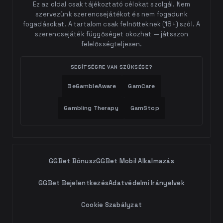
Ez az oldal csak tájékoztató célokat szolgál. Nem
szervezünk szerencsejátékot és nem fogadunk
fogadásokat. A tartalom csak felnőtteknek (18+) szól. A
szerencsejáték függőséget okozhat — játsszon
felelősségteljesen.
SEGÍTSÉGRE VAN SZÜKSÉGE?
BeGambleAware
GamCare
Gambling Therapy
GamStop
GGBet Bónusz
GGBet Mobil Alkalmazás
GGBet Bejelentkezés
Adatvédelmi Irányelvek
Cookie Szabályzat