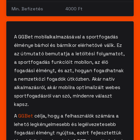
Min. Befizetés
4000 Ft
A GGBet mobilalkalmazásával a sportfogadás
élménye bárhol és bármikor elérhetővé válik. Ez
az útmutató bemutatja a letöltési folyamatot,
a sportfogadás funkcióit mobilon, az élő
fogadási élményt, és azt, hogyan fogadhatnak
a nemzetközi fogadók útközben. Akár natív
alkalmazásról, akár mobilra optimalizált webes
sportfogadásról van szó, mindenre választ
kapsz.
A
GGBet
célja, hogy a felhasználók számára a
lehető legkényelmesebb és legélvezetesebb
fogadási élményt nyújtsa, ezért fejlesztettük